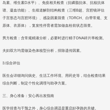
岛素、维生素D水平）、免疫相关检查（抗磷脂抗体、抗核抗体
谱、凝血功能）、生殖道解剖结构检查（三维B超、宫腔镜评估
子宫形态与宫腔环境）、感染因素筛查（TORCH、白带常规、支
原体、衣原体），复发性停育者需加做血栓前状态筛查。
男方检查：含常规精液分析，必要时进行精子DNA碎片率检测。
夫妇双方均需做染色体核型分析，排除遗传因素。
3.综合评估
医生会详细询问病史、生活工作环境、用药史等，结合检查结果
综合判断，制定个性化调理与助孕方案。
三、身心准备：安心再出发指南
医学排查与干预之外，身心综合调适是重启好孕路的关键。