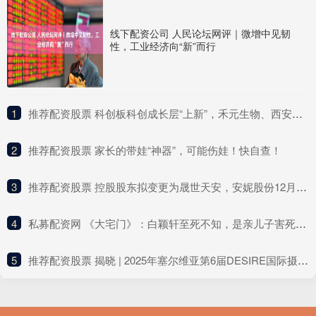
线下配资公司 人民论坛网评｜微增中见韧
性，工业经济向“新”而行
1
​推荐配资股票 科创板科创成长层“上新”，禾元生物、西安奕材 、必贝特首日暴涨
2
​推荐配资股票 家长的带娃“神器”，可能伤娃！快自查！
3
​推荐配资股票 控股股东拟变更为晟世天安，安妮股份12月8日起复牌
4
​私募配资网 《大宅门》：白颖轩至死不知，是亲儿子害死了自己
5
​推荐配资股票 揭晓 | 2025年塞尔维亚第6届DESIRE国际摄影展获奖公布（上）