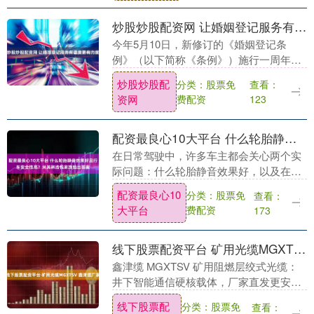
炒股炒股配资网 让婚姻登记服务有温度更有力度
今年5月10日，新修订的《婚姻登记条
例》（以下简称《条例》）施行一周年。
一年来，婚姻登记“全国通办”落地实施，
炒股炒股配
分类：股票免
查看：
新人无需再回户籍地办理结婚登记。截至
资网
费配资
123
目前，各地共....
配资最良心10大平台 什么轮胎静音效果好且行车安全性高？米其林浩悦家族给出答案
在日常驾驶中，许多车主都会关心两个实
际问题：什么轮胎静音效果好，以及在湿
滑路面或长期磨损后什么轮胎行车安全性
配资最良心10
分类：股票免
查看：
高。这两个需求往往相互关联——一条真
大平台
费配资
173
正优秀的轮胎，应....
线下股票配资平台 矿用光缆MGXTSV 鑫津缆厂家
鑫津缆 MGXTSV 矿用阻燃层绞式光缆：
井下智能通信硬核载体，厂家直发更安全
在煤矿井下数百米深处，高瓦斯、强潮
线下股票配
分类：股票免
查看：
湿、重粉尘、机械碾压与强电磁干扰并