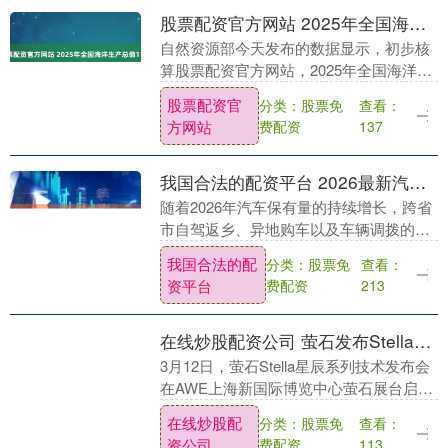
股票配资官方网站 2025年全国海洋生产总值110180亿元，同比增长5.5%
自然资源部今天发布的数据显示，初步核
算股票配资官方网站，2025年全国海洋生
产总值110180亿元，比上年增长5.5%，占
股票配资官
分类：股票免
查看：
国内生产总值比重为7.9%，比上年高0....
方网站
费配资
137
我国合法的配资平台 2026最新汽车托运收费标准，哪家便宜实惠？十大靠谱托运公司排行榜单参考
随着2026年汽车保有量的持续增长，跨省
市自驾返乡、异地购车以及车辆调拨的需
求日益旺盛。面对市场上琳琅满目的物流
我国合法的配
分类：股票免
查看：
服务商，车主们最关心的莫过于“收费标
资平台
费配资
213
准”与“性价....
在线炒股配资公司 萤石发布Stella星辰系列AI蒸汽洗地机器人 直击干湿垃圾、重度油污痛点
3月12日，萤石Stella星辰系列技术发布会
在AWE上海新国际博览中心萤石展台启
幕，以“蒸汽进化，AI新净界”为主题，重
在线炒股配
分类：股票免
查看：
磅发布Stella星辰系列AI蒸汽洗地....
资公司
费配资
113