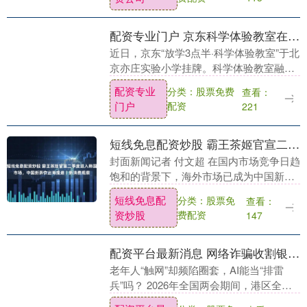
配资专业门户 京东科学体验教室在北京亦庄实验小学挂牌
近日，京东“放学3点半·科学体验教室”于北
京亦庄实验小学挂牌。科学体验教室融合
智慧学习、3D创意、科学手工与美育等多
配资专业
分类：股票免费
查看：
元功能，首批配置学而思学习机、拓竹3D
门户
配资
221
打印机....
短线免息配资炒股 霸王茶姬官宣二季度进入韩国市场，中国新茶饮出海提速丨新消费观察
封面新闻记者 付文超 在国内市场竞争日趋
饱和的背景下，海外市场已成为中国新茶
饮品牌寻求增量的核心突破口，霸王茶
短线免息配
分类：股票免
查看：
姬、蜜雪冰城、喜茶等头部品牌纷纷加码
资炒股
费配资
147
海外布局，中式....
配资平台最新消息 网络诈骗收割银发族，人大代表：给App长辈模式加AI防护
老年人“触网”却频陷圈套，AI能当“排雷
兵”吗？ 2026年全国两会期间，港区全国
人大代表、中手游联合创始人冼汉迪表