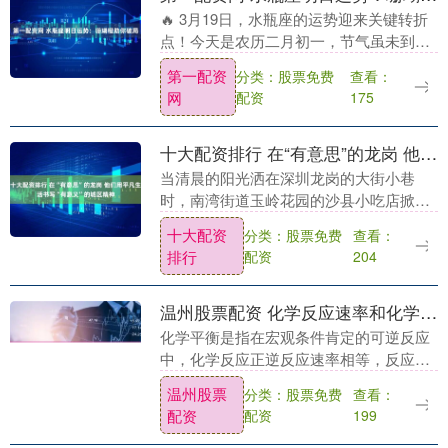
🔥 3月19日，水瓶座的运势迎来关键转折
点！今天是农历二月初一，节气虽未到，
但春意已悄然萌动。今日运势中，贵人运
第一配资
分类：股票免费
查看：
落在双鱼座，爱情指数虽有波折，但只要
网
配资
175
用心经营，仍....
十大配资排行 在“有意思”的龙岗 他们用平凡生活书写“有意义”的城区精神
当清晨的阳光洒在深圳龙岗的大街小巷
时，南湾街道玉岭花园的沙县小吃店掀开
蒸笼，白雾裹着鲜香飘出门外；中午，龙
十大配资
分类：股票免费
查看：
城街道紫薇社区的夫妻饭堂里，红烧肉的
排行
配资
204
醇厚香气慰劳着奔波....
温州股票配资 化学反应速率和化学平衡知识点
化学平衡是指在宏观条件肯定的可逆反应
中，化学反应正逆反应速率相等，反应物
和生成物各组分浓度不再变更的状态，下
温州股票
分类：股票免费
查看：
面是化学反应速率和化学平衡知识点，希
配资
配资
199
望考生仔细学习。....