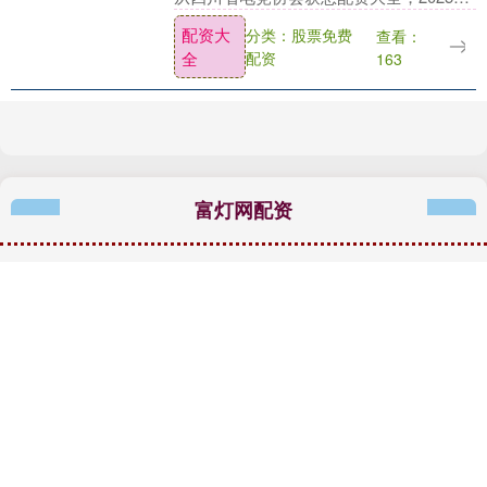
年，四川省电子竞技产业总产值达120.6亿
配资大
分类：股票免费
查看：
元，电竞相关企业达10436家，电子....
全
配资
163
富灯网配资
富灯网配资是一家专业的福建股票配资公司，致力于为投资者
提供便捷、安全的股票配资服务。通过我们先进的配资网站系
统，用户可以轻松实现资金的灵活配置，最大化地利用市场机
会。我们的平台不仅提供免费的股票配资咨询，还为用户提供
丰富的市场资讯和专业的投资建议，帮助投资者在复杂的市场
环境中做出明智的决策。无论您是新手还是经验丰富的投资
者，富灯网配资都将是您值得信赖的合作伙伴，助您在股市中
实现财富增值。