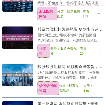
经警方不懈努力，“张维平等人拐卖儿童
案”取得重大进展股王配资网站，犯罪嫌疑
股王配资
分类：股票免费
查看：
人谢某某（女）落网，其即为该案关键人
网站
配资
147
物“梅姨”。....
股票六倍杠杆风险登录 华尔街点评阿里财报：短期的“利润重置”是为了长期的AI爆发
面对阿里巴巴“增收不增利”的最新财报，
华尔街投行普遍指出，利润的短期承压是
加大AI投资的必然结果，市场应聚焦其长
华尔
分类：股票免费配
查看：
期的“云+生成式AI”变现爆发力。 据追风交
街
资
204
易台....
炒股炒股配资网 马筱梅直播带货，展现多面生活
3月16日的晚上炒股炒股配资网，马筱梅
如期开启了她的直播带货。那时，她刚好
是坐月子的最后一周，按理说，产后恢复
炒股炒股配
分类：股票免
查看：
的她应该还未完全恢复体力和状态。然
资网
费配资
140
而，屏幕中的她看....
第一配资网 水瓶座明日运势：珊瑚橙助你破局