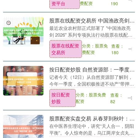
资平台
费配资
190
存，普通光缆....
股票在线配资交易所 中国渔政亮剑 2026 启动 长江禁捕第六年 水生生物恢复得怎么样了
最近农业农村部正式部署了 "中国渔政亮
剑 2026" 系列专项执法行动股票在线配资
交易所，其中长江禁捕依然是重中之重。
股票在线配资
分类：股票免
查看：
今年已经是长江十年禁渔的第六个年头
交易所
费配资
180
了，很多....
按日配资炒股 自然资源部：一季度我国办理不动产“带押过户”9万笔
记者今天（12日）从自然资源部了解到，
今年一季度，全国积极推进不动产“带押过
户”“交房即交证”等改革举措，2300多个区
按日配资
分类：股票免费
查看：
县办理“带押过户”业务达9万笔。 不动产....
炒股
配资
82
股票配资实盘交易 从春芽到秋叶：乌江两岸女贞丸的“阴阳平衡”哲学
在中医养生理论中，讲究“天人合一，阴阳
平衡”。令人惊奇的是，乌江两岸女贞丸的