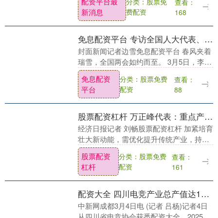
配资平台最
分类：股票免
查看：
示，老年人已成为网络谣言、虚假营销、
新消息
费配资
168
AI诈骗....
免息配资平台 专访全国人大代表、本源量子首席科学家郭国平：量子科技自立自强｜代表在这里
封面新闻记者边雪免息配资平台 春风夹着
瑞雪，全国两会如约而至。 3月5日，李强
总理向十四届全国人大四次会议作政府工
免息配资
分类：股票免费
查看：
作报告。值得注意的是，量子科技作为未
平台
配资
88
来产业的重....
股票配资杠杆 万正峰代表：重点产业向新向智
经济日报记者 刘畅股票配资杠杆 加紧培育
壮大新动能，需优化提升传统产业，持续
推进重点产业提质升级，实施新一轮制造
股票配资
分类：股票免费
查看：
业重点产业链高质量发展行动。全国人大
杠杆
配资
161
代表、河南省....
配资大全 四川电竞产业总产值达120.6亿元&#32;活跃用户增至4257万人
中新网成都3月4日电 (记者 吕杨)记者4日
从四川省电竞协会获悉配资大全，2025