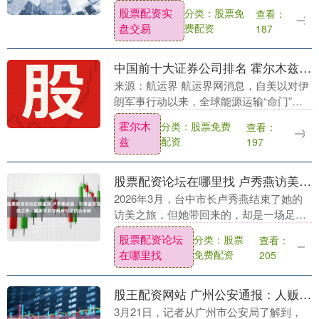
原料搭配，本身就暗合了这一古老的哲学
股票配资实
分类：股票免
查看：
智慧。 这款产品的原料构成非常简单，却
盘交易
费配资
187
又极其讲究....
中国前十大证券公司排名 霍尔木兹海峡博弈溢出效应蔓延...｜航运界
来源：航运界 航运界网消息，自美以对伊
朗军事行动以来，全球能源运输“命门”霍
尔木兹海峡“实质关闭”导致能源价格、供
霍尔木
分类：股票免费
查看：
应链焦虑和航运重新进入公众视野，风险
兹
配资
197
溢出效应蔓....
股票配资论坛在哪里找 卢秀燕访美，引爆蓝营路线之争：媚美军购与两岸和平的分水岭
2026年3月，台中市长卢秀燕结束了她的
访美之旅，但她带回来的，却是一场足以
震撼台湾政坛的风暴。她毫不掩饰地宣示
股票配资论坛
分类：股票
查看：
要推行实力外交，亮出8100亿新台币的军
在哪里找
免费配资
205
购计划，....
股王配资网站 广州公安通报：人贩子“梅姨”落网
3月21日，记者从广州市公安局了解到，