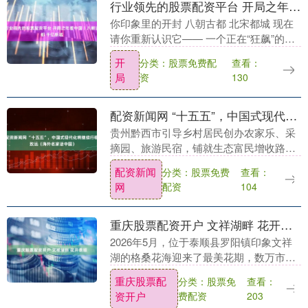
行业领先的股票配资平台 开局之年看中国丨八朝古都 千亿新城
你印象里的开封 八朝古都 北宋都城 现在
请你重新认识它—— 一个正在“狂飙”的千
亿级汽车城 龙头带动 奇瑞5G+智能工厂
开
分类：股票免费配
查看：
每2分钟下线一台整车 在这里 集聚汽车....
局
资
130
配资新闻网 “十五五”，中国式现代化将继续行稳致远（海外名家话中国）
贵州黔西市引导乡村居民创办农家乐、采
摘园、旅游民宿，铺就生态富民增收路。
图为黔西市雨朵镇一派和美乡村景象。 周
配资新闻
分类：股票免费
查看：
训超摄(影像中国) 农业现代化为中国14亿
网
配资
104
多人口的....
重庆股票配资开户 文祥湖畔 花开泰顺
2026年5月，位于泰顺县罗阳镇印象文祥
湖的格桑花海迎来了最美花期，数万市民
前来赏花、打卡。该花海所在的人才林公
重庆股票配
分类：股票免
查看：
园是全天候免费开放的市民空间，是文祥
资开户
费配资
203
湖公园的一部....