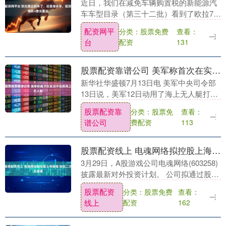
近日，我们在减免车辆购置税的新能源汽
车车型目录（第三十二批）看到了欧拉7的
身影。新车预计定位中型车，采用纯电动
配资网平
分类：股票免费
查看：
力，CLTC续航有535km、560km和630k....
台
配资
131
股票配资靠谱公司 美军称首次在实战中动用海上无人艇
新华社华盛顿7月13日电 美军中央司令部
13日说，美军12日动用了海上无人艇打击
伊朗。这是美军首次在实战中动用海上无
股票配资靠
分类：股票免
查看：
人艇。 美军中央司令部当天在社交媒体上
谱公司
费配资
113
说，美....
股票配资线上 电魂网络拟控股上海漫魂 加码二次元赛道
3月29日，A股游戏公司电魂网络(603258)
披露最新对外投资计划。 公司拟通过股权
转让及增资方式合计投资4920万元，取得
股票配资
分类：股票免费
查看：
上海漫魂幻新策划设计有限公司（下称....
线上
配资
162