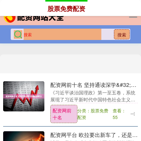
-->
股票免费配资
搜索
配资网前十名 坚持通读深学&#32;把握精髓要义
《习近平谈治国理政》第一至五卷，系统
展现了习近平新时代中国特色社会主义思
想的形成与发展历程，是新时代中国共产
配资网前
分类：股票免费
查看：
党人理论创新、实践开拓、精神塑造的权
十名
配资
55
威载体，是马克思....
配资网平台 欧拉要出新车了，还是猎装车，配双电机+激光雷达